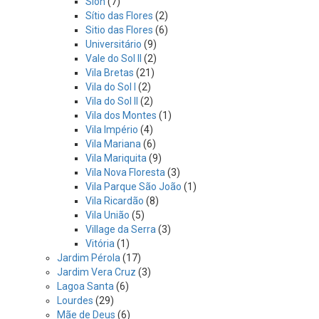
Sion
(7)
Sítio das Flores
(2)
Sitio das Flores
(6)
Universitário
(9)
Vale do Sol II
(2)
Vila Bretas
(21)
Vila do Sol I
(2)
Vila do Sol II
(2)
Vila dos Montes
(1)
Vila Império
(4)
Vila Mariana
(6)
Vila Mariquita
(9)
Vila Nova Floresta
(3)
Vila Parque São João
(1)
Vila Ricardão
(8)
Vila União
(5)
Village da Serra
(3)
Vitória
(1)
Jardim Pérola
(17)
Jardim Vera Cruz
(3)
Lagoa Santa
(6)
Lourdes
(29)
Mãe de Deus
(6)