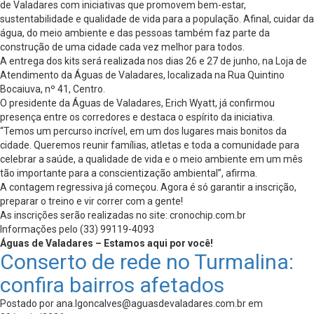
de Valadares com iniciativas que promovem bem-estar,
sustentabilidade e qualidade de vida para a população. Afinal, cuidar da
água, do meio ambiente e das pessoas também faz parte da
construção de uma cidade cada vez melhor para todos.
A entrega dos kits será realizada nos dias 26 e 27 de junho, na Loja de
Atendimento da Águas de Valadares, localizada na Rua Quintino
Bocaiuva, nº 41, Centro.
O presidente da Águas de Valadares, Erich Wyatt, já confirmou
presença entre os corredores e destaca o espírito da iniciativa.
“Temos um percurso incrível, em um dos lugares mais bonitos da
cidade. Queremos reunir famílias, atletas e toda a comunidade para
celebrar a saúde, a qualidade de vida e o meio ambiente em um mês
tão importante para a conscientização ambiental”, afirma.
A contagem regressiva já começou. Agora é só garantir a inscrição,
preparar o treino e vir correr com a gente!
As inscrições serão realizadas no site: cronochip.com.br
Informações pelo (33) 99119-4093
Águas de Valadares – Estamos aqui por você!
Conserto de rede no Turmalina:
confira bairros afetados
Postado por
ana.lgoncalves@aguasdevaladares.com.br
em