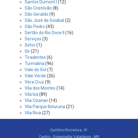
Santos Dumont I
(12)
São Cristóvão
(8)
São Geraldo
(9)
São José de Goiabal
(2)
São Pedro
(43)
Sertão do Rio Doce II
(16)
Serviços
(3)
Setor
(1)
Sir
(21)
Tiradentes
(6)
Turmalina
(96)
Vale do Sol
(7)
Vale Verde
(26)
Vera Cruz
(9)
Vila dos Montes
(14)
Vila Isa
(89)
Vila Ozanan
(14)
Vila Parque Ibituruna
(21)
Vila Rica
(27)
Quintino Bocaiúva, 41
Centro - Governador Valadares - MG