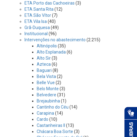
ETA Porto das Cachoeiras
(3)
ETA Santa Rita
(12)
ETA São Vítor
(7)
ETA Vila Isa
(40)
Grã-Duquesa
(49)
Institucional
(96)
Intervenções no abastecimento
(2.215)
Altinópolis
(35)
Alto Esplanada
(6)
Alto Sir
(3)
Azteca
(6)
Baguari
(8)
Bela Vista
(2)
Belle Vue
(2)
Belo Monte
(3)
Belvedere
(31)
Brejaubinha
(1)
Cantinho do Céu
(14)
Carapina
(14)
Cardo
(10)
Castanheiras II
(13)
Chácara Boa Sorte
(3)