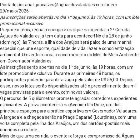
Postado por
ana.lgoncalves@aguasdevaladares.com.br
em
29/maio/2026 -
As inscrições serão abertas no dia 1º de junho, às 19 horas, com um lote
promocional exclusivo
Prepare o tênis, reúna a energia e marque na agenda: a 2ª Corrida
Águas de Valadares já tem data para acontecer! No dia 28 de junho
(domingo), às 7 horas, a Ilha dos Araújos será palco de uma manhã
especial que une esporte, qualidade de vida, lazer e conscientização
ambiental. O evento marca o encerramento do Mês do Meio Ambiente
em Governador Valadares.
As inscrições serão abertas no dia 1º de junho, às 19 horas, com um
lote promocional exclusivo. Durante as primeiras 48 horas, os
participantes poderão garantir a vaga pelo valor de R$ 55,00. Depois
disso, novos lotes serão disponibilizados até o preenchimento das mil
vagas previstas para o evento, com novos valores.
O percurso de 5 quilômetros promete agradar corredores experientes
e iniciantes. A prova acontecerá na Avenida Rio Doce, um dos
principais espaços para a prática esportiva em Governador Valadares.
A largada e a chegada serão na Praça Caparaó (Lourdinas), com uma
volta completa pela Ilha dos Araújos, um dos cartões-postais mais
queridos da cidade.
Mais do que uma corrida, o evento reforça o compromisso da Águas