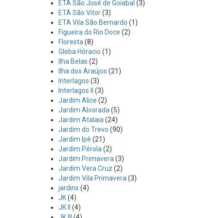
ETA São José de Goiabal
(3)
ETA São Vitor
(3)
ETA Vila São Bernardo
(1)
Figueira do Rio Doce
(2)
Floresta
(8)
Gleba Hóracio
(1)
Ilha Belas
(2)
Ilha dos Araújos
(21)
Interlagos
(3)
Interlagos II
(3)
Jardim Alice
(2)
Jardim Alvorada
(5)
Jardim Atalaia
(24)
Jardim do Trevo
(90)
Jardim Ipê
(21)
Jardim Pérola
(2)
Jardim Primavera
(3)
Jardim Vera Cruz
(2)
Jardim Vila Primavera
(3)
jardins
(4)
JK
(4)
JK II
(4)
JK III
(4)