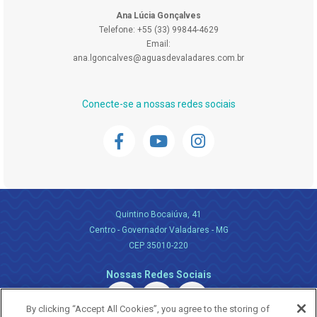
Ana Lúcia Gonçalves
Telefone: +55 (33) 99844-4629
Email:
ana.lgoncalves@aguasdevaladares.com.br
Conecte-se a nossas redes sociais
Quintino Bocaiúva, 41
Centro - Governador Valadares - MG
CEP 35010-220
Nossas Redes Sociais
By clicking “Accept All Cookies”, you agree to the storing of