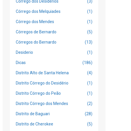
Córrego dos Desidérios
(3)
Córrego dos Melquiades
(1)
Córrego dos Mendes
(1)
Córregos de Bernardo
(5)
Córregos do Bernardo
(13)
Desiderio
(1)
Dicas
(186)
Distrito Alto de Santa Helena
(4)
Distrito Córrego do Desidério
(1)
Distrito Córrego do Peão
(1)
Distrito Córrego dos Mendes
(2)
Distrito de Baguari
(28)
Distrito de Cherokee
(5)