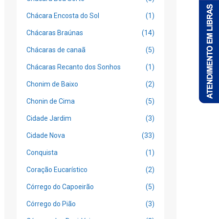
Chácara Encosta do Sol
(1)
Chácaras Braúnas
(14)
Chácaras de canaã
(5)
Chácaras Recanto dos Sonhos
(1)
Chonim de Baixo
(2)
Chonin de Cima
(5)
Cidade Jardim
(3)
Cidade Nova
(33)
Conquista
(1)
Coração Eucarístico
(2)
Córrego do Capoeirão
(5)
Córrego do Pião
(3)