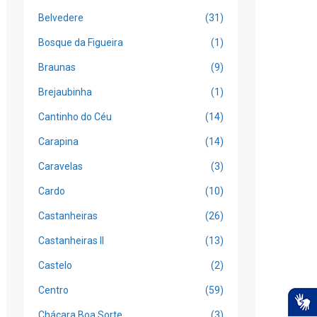
Belvedere
(31)
Bosque da Figueira
(1)
Braunas
(9)
Brejaubinha
(1)
Cantinho do Céu
(14)
Carapina
(14)
Caravelas
(3)
Cardo
(10)
Castanheiras
(26)
Castanheiras II
(13)
Castelo
(2)
Centro
(59)
Chácara Boa Sorte
(3)