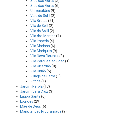
Sítio das Flores
(2)
Sitio das Flores
(6)
Universitário
(9)
Vale do Sol II
(2)
Vila Bretas
(21)
Vila do Sol I
(2)
Vila do Sol II
(2)
Vila dos Montes
(1)
Vila Império
(4)
Vila Mariana
(6)
Vila Mariquita
(9)
Vila Nova Floresta
(3)
Vila Parque São João
(1)
Vila Ricardão
(8)
Vila União
(5)
Village da Serra
(3)
Vitória
(1)
Jardim Pérola
(17)
Jardim Vera Cruz
(3)
Lagoa Santa
(6)
Lourdes
(29)
Mãe de Deus
(6)
Manutenção Programada
(9)