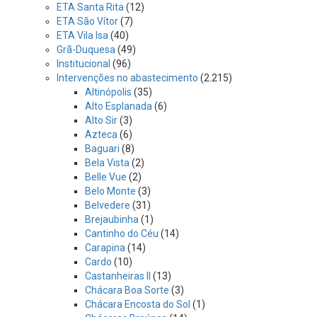
ETA Santa Rita
(12)
ETA São Vítor
(7)
ETA Vila Isa
(40)
Grã-Duquesa
(49)
Institucional
(96)
Intervenções no abastecimento
(2.215)
Altinópolis
(35)
Alto Esplanada
(6)
Alto Sir
(3)
Azteca
(6)
Baguari
(8)
Bela Vista
(2)
Belle Vue
(2)
Belo Monte
(3)
Belvedere
(31)
Brejaubinha
(1)
Cantinho do Céu
(14)
Carapina
(14)
Cardo
(10)
Castanheiras II
(13)
Chácara Boa Sorte
(3)
Chácara Encosta do Sol
(1)