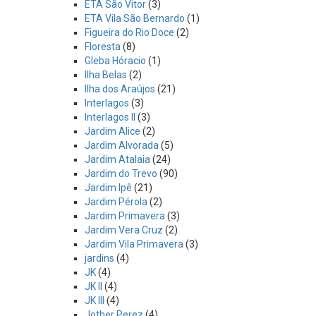
ETA São Vitor
(3)
ETA Vila São Bernardo
(1)
Figueira do Rio Doce
(2)
Floresta
(8)
Gleba Hóracio
(1)
Ilha Belas
(2)
Ilha dos Araújos
(21)
Interlagos
(3)
Interlagos II
(3)
Jardim Alice
(2)
Jardim Alvorada
(5)
Jardim Atalaia
(24)
Jardim do Trevo
(90)
Jardim Ipê
(21)
Jardim Pérola
(2)
Jardim Primavera
(3)
Jardim Vera Cruz
(2)
Jardim Vila Primavera
(3)
jardins
(4)
JK
(4)
JK II
(4)
JK III
(4)
Jother Perez
(4)