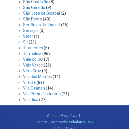
São Cristóvão
(8)
São Geraldo
(9)
São José de Goiabal
(2)
São Pedro
(43)
Sertão do Rio Doce II
(16)
Serviços
(3)
Setor
(1)
Sir
(21)
Tiradentes
(6)
Turmalina
(96)
Vale do Sol
(7)
Vale Verde
(26)
Vera Cruz
(9)
Vila dos Montes
(14)
Vila Isa
(89)
Vila Ozanan
(14)
Vila Parque Ibituruna
(21)
Vila Rica
(27)
Quintino Bocaiúva, 41
Centro - Governador Valadares - MG
CEP 35010-220