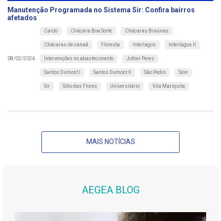
Manutenção Programada no Sistema Sir: Confira bairros
afetados
Cardo
Chácara Boa Sorte
Chácaras Braúnas
Chácaras de canaã
Floresta
Interlagos
Interlagos II
Intervenções no abastecimento
Jother Perez
08/02/2026
Santos Dumont I
Santos Dumont II
São Pedro
Sion
Sir
Sitio das Flores
Universitário
Vila Mariquita
MAIS NOTÍCIAS
AEGEA BLOG