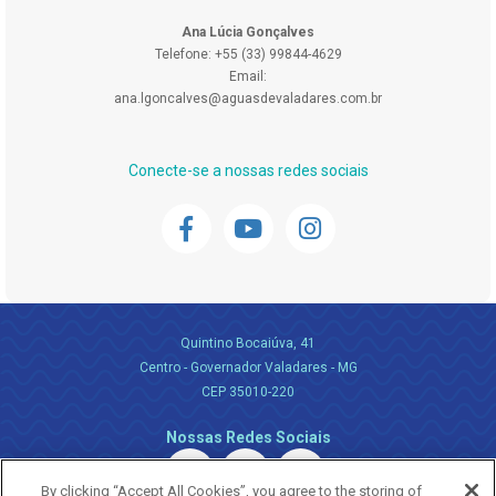
Ana Lúcia Gonçalves
Telefone: +55 (33) 99844-4629
Email:
ana.lgoncalves@aguasdevaladares.com.br
Conecte-se a nossas redes sociais
Quintino Bocaiúva, 41
Centro - Governador Valadares - MG
CEP 35010-220
Nossas Redes Sociais
By clicking “Accept All Cookies”, you agree to the storing of