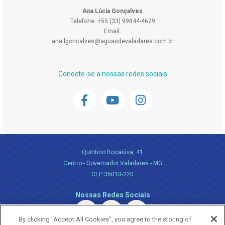
Ana Lúcia Gonçalves
Telefone: +55 (33) 99844-4629
Email:
ana.lgoncalves@aguasdevaladares.com.br
Conecte-se a nossas redes sociais
Quintino Bocaiúva, 41
Centro - Governador Valadares - MG
CEP 35010-220
Nossas Redes Sociais
By clicking “Accept All Cookies”, you agree to the storing of