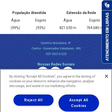
População Atendida
Extensão da Rede
Água
Esgoto
Água
Esgoto
(99%)
(93%)
821.630 m
764.680 m
Quintino Bocaiúva, 41
Centro - Governador Valadares - MG
CEP 35010-220
Nossas Redes Sociais
By clicking “Accept All Cookies”, you agree to the storing of
cookies on your device to enhance site navigation, analyze
site usage, and assist in our marketing efforts.
Reject All
Accept All
Uma empresa
Copyright ® 2026 - Todos os Direitos Reservados.
Cookies
Nossa natureza movimenta a vida