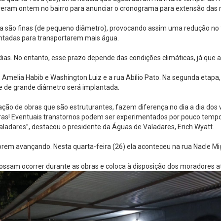
veram ontem no bairro para anunciar o cronograma para extensão das r
a são finas (de pequeno diâmetro), provocando assim uma redução no 
antadas para transportarem mais água.
as. No entanto, esse prazo depende das condições climáticas, já que 
Amelia Habib e Washington Luiz e a rua Abílio Pato. Na segunda etapa,
de de grande diâmetro será implantada.
ção de obras que são estruturantes, fazem diferença no dia a dia dos
s obras! Eventuais transtornos podem ser experimentados por pouco te
ladares”, destacou o presidente da Águas de Valadares, Erich Wyatt.
rem avançando. Nesta quarta-feira (26) ela aconteceu na rua Nacle Mi
ossam ocorrer durante as obras e coloca à disposição dos moradores 