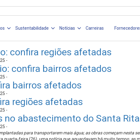
ços
Sustentabilidade
Notícias
Carreiras
Fornecedore
o: confira regiões afetadas
25 -
o: confira bairros afetados
25 -
ira bairros afetados
25 -
ira regiões afetadas
25 -
s no abastecimento do Santa Rita
25 -
 implantadas para transportarem mais água; as obras começam nesta se
a quarta-feira (26), uma notícia que aguardavam há muito tempo: as m