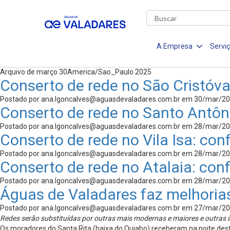
A Empresa
Servi
Arquivo de março 30America/Sao_Paulo 2025
Conserto de rede no São Cristóva
Postado por
ana.lgoncalves@aguasdevaladares.com.br
em 30/mar/20
Conserto de rede no Santo Antôni
Postado por
ana.lgoncalves@aguasdevaladares.com.br
em 28/mar/20
Conserto de rede no Vila Isa: conf
Postado por
ana.lgoncalves@aguasdevaladares.com.br
em 28/mar/20
Conserto de rede no Atalaia: conf
Postado por
ana.lgoncalves@aguasdevaladares.com.br
em 28/mar/20
Águas de Valadares faz melhoria
Postado por
ana.lgoncalves@aguasdevaladares.com.br
em 27/mar/20
Redes serão substituídas por outras mais modernas e maiores e outras
Os moradores do Santa Rita (baixa do Quiabo) receberam na noite dest