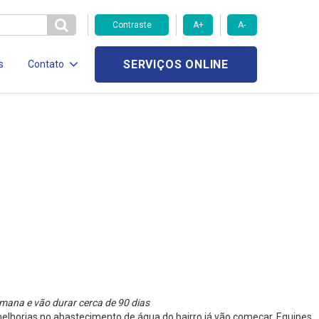
Contraste
A+
A-
SERVIÇOS ONLINE
s
Contato
mana e vão durar cerca de 90 dias
elhorias no abastecimento de água do bairro já vão começar. Equipes