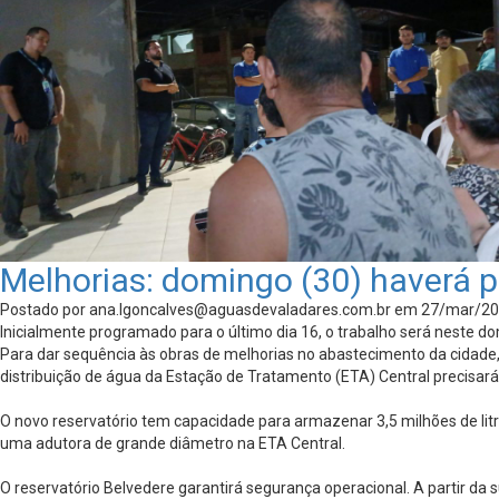
Melhorias: domingo (30) haverá p
Postado por
ana.lgoncalves@aguasdevaladares.com.br
em 27/mar/20
Inicialmente programado para o último dia 16, o trabalho será neste do
Para dar sequência às obras de melhorias no abastecimento da cidade
distribuição de água da Estação de Tratamento (ETA) Central precisará
O novo reservatório tem capacidade para armazenar 3,5 milhões de lit
uma adutora de grande diâmetro na ETA Central.
O reservatório Belvedere garantirá segurança operacional. A partir da