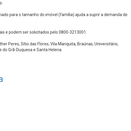
o.
onado para o tamanho do imóvel (família) ajuda a suprir a demanda de
iais e podem ser solicitados pelo 0800-3213001.
r Peres, Sítio das Flores, Vila Mariquita, Braúnas, Universitário,
arte do Grã-Duquesa e Santa Helena.
a