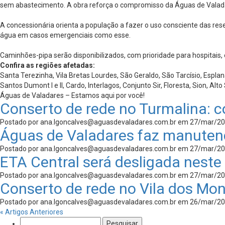
sem abastecimento. A obra reforça o compromisso da Águas de Valada
A concessionária orienta a população a fazer o uso consciente das res
água em casos emergenciais como esse.
Caminhões-pipa serão disponibilizados, com prioridade para hospitais,
Confira as regiões afetadas:
Santa Terezinha, Vila Bretas Lourdes, São Geraldo, São Tarcísio, Esplana
Santos Dumont I e II, Cardo, Interlagos, Conjunto Sir, Floresta, Sion, A
Águas de Valadares – Estamos aqui por você!
Conserto de rede no Turmalina: co
Postado por
ana.lgoncalves@aguasdevaladares.com.br
em 27/mar/20
Águas de Valadares faz manutenç
Postado por
ana.lgoncalves@aguasdevaladares.com.br
em 27/mar/20
ETA Central será desligada neste
Postado por
ana.lgoncalves@aguasdevaladares.com.br
em 27/mar/20
Conserto de rede no Vila dos Mont
Postado por
ana.lgoncalves@aguasdevaladares.com.br
em 26/mar/20
« Artigos Anteriores
Pesquisar