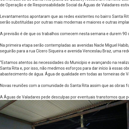
de Operação e de Responsabilidade Social da Águas de Valadares esti
Levantamentos apontaram que as redes existentes no bairro Santa Rit
serão substituídas por outras mais modernas e maiores e outras impl
A previsão é de que os trabalhos comecem nesta semana e durem 90 di
Na primeira etapa serão contempladas as avenidas Nacle Miguel Habib, 
seguirão para a rua Cícero Siqueira e avenida Venceslau Braz, uma re
“Estamos atentos às necessidades do Município e avançando na realiza
Santa Rita e, por isso, não medimos esforços para dar início à essa
abastecimento de água. Água de qualidade em todas as torneiras de Va
Novas reuniões com a comunidade do Santa Rita assim que as obras fo
A Águas de Valadares pede desculpas por eventuais transtornos que p