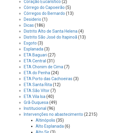
Coração Eucarístico
(2)
Córrego do Capoeirão
(5)
Córregos do Bernardo
(13)
Desiderio
(1)
Dicas
(186)
Distrito Alto de Santa Helena
(4)
Distrito São José do Itapinoã
(13)
Esgoto
(3)
Esplanada
(3)
ETA Baguari
(27)
ETA Central
(31)
ETA Chonim de Cima
(7)
ETA do Penha
(24)
ETA Porto das Cachoeiras
(3)
ETA Santa Rita
(12)
ETA São Vítor
(7)
ETA Vila Isa
(40)
Grã-Duquesa
(49)
Institucional
(96)
Intervenções no abastecimento
(2.215)
Altinópolis
(35)
Alto Esplanada
(6)
Alto Sir
(3)