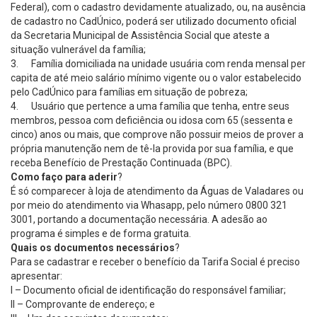
Federal), com o cadastro devidamente atualizado, ou, na ausência
de cadastro no CadÚnico, poderá ser utilizado documento oficial
da Secretaria Municipal de Assistência Social que ateste a
situação vulnerável da família;
3. Família domiciliada na unidade usuária com renda mensal per
capita de até meio salário mínimo vigente ou o valor estabelecido
pelo CadÚnico para famílias em situação de pobreza;
4. Usuário que pertence a uma família que tenha, entre seus
membros, pessoa com deficiência ou idosa com 65 (sessenta e
cinco) anos ou mais, que comprove não possuir meios de prover a
própria manutenção nem de tê-la provida por sua família, e que
receba Benefício de Prestação Continuada (BPC).
Como faço para aderir
?
É só comparecer à loja de atendimento da Águas de Valadares ou
por meio do atendimento via Whasapp, pelo número 0800 321
3001, portando a documentação necessária. A adesão ao
programa é simples e de forma gratuita.
Quais os documentos necessários
?
Para se cadastrar e receber o benefício da Tarifa Social é preciso
apresentar:
I – Documento oficial de identificação do responsável familiar;
II – Comprovante de endereço; e