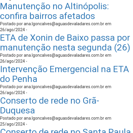
Manutenção no Altinópolis:
confira bairros afetados
Postado por
ana.lgoncalves@aguasdevaladares.com.br
em
26/ago/2024 -
ETA de Xonin de Baixo passa por
manutenção nesta segunda (26)
Postado por
ana.lgoncalves@aguasdevaladares.com.br
em
26/ago/2024 -
Intervenção Emergencial na ETA
do Penha
Postado por
ana.lgoncalves@aguasdevaladares.com.br
em
26/ago/2024 -
Conserto de rede no Grã-
Duquesa
Postado por
ana.lgoncalves@aguasdevaladares.com.br
em
25/ago/2024 -
Conserto de rede no Santa Paula