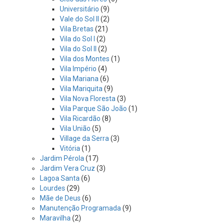
Universitário
(9)
Vale do Sol II
(2)
Vila Bretas
(21)
Vila do Sol I
(2)
Vila do Sol II
(2)
Vila dos Montes
(1)
Vila Império
(4)
Vila Mariana
(6)
Vila Mariquita
(9)
Vila Nova Floresta
(3)
Vila Parque São João
(1)
Vila Ricardão
(8)
Vila União
(5)
Village da Serra
(3)
Vitória
(1)
Jardim Pérola
(17)
Jardim Vera Cruz
(3)
Lagoa Santa
(6)
Lourdes
(29)
Mãe de Deus
(6)
Manutenção Programada
(9)
Maravilha
(2)