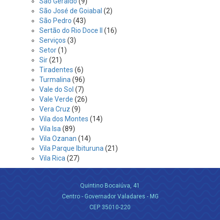
São Geraldo
(9)
São José de Goiabal
(2)
São Pedro
(43)
Sertão do Rio Doce II
(16)
Serviços
(3)
Setor
(1)
Sir
(21)
Tiradentes
(6)
Turmalina
(96)
Vale do Sol
(7)
Vale Verde
(26)
Vera Cruz
(9)
Vila dos Montes
(14)
Vila Isa
(89)
Vila Ozanan
(14)
Vila Parque Ibituruna
(21)
Vila Rica
(27)
Quintino Bocaiúva, 41
Centro - Governador Valadares - MG
CEP 35010-220