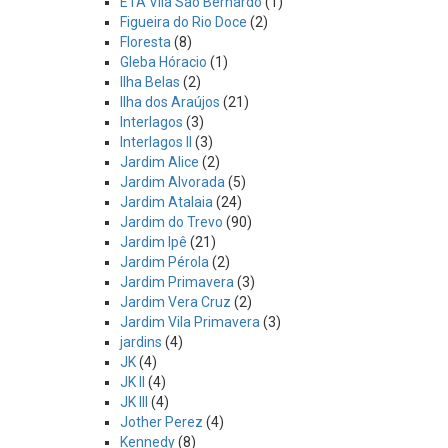
ETA Vila São Bernardo
(1)
Figueira do Rio Doce
(2)
Floresta
(8)
Gleba Hóracio
(1)
Ilha Belas
(2)
Ilha dos Araújos
(21)
Interlagos
(3)
Interlagos II
(3)
Jardim Alice
(2)
Jardim Alvorada
(5)
Jardim Atalaia
(24)
Jardim do Trevo
(90)
Jardim Ipê
(21)
Jardim Pérola
(2)
Jardim Primavera
(3)
Jardim Vera Cruz
(2)
Jardim Vila Primavera
(3)
jardins
(4)
JK
(4)
JK II
(4)
JK III
(4)
Jother Perez
(4)
Kennedy
(8)