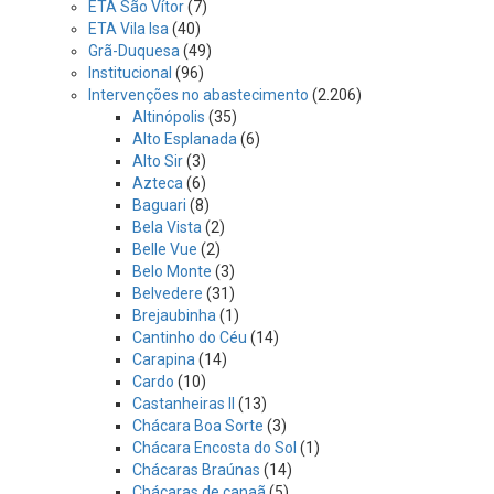
ETA São Vítor
(7)
ETA Vila Isa
(40)
Grã-Duquesa
(49)
Institucional
(96)
Intervenções no abastecimento
(2.206)
Altinópolis
(35)
Alto Esplanada
(6)
Alto Sir
(3)
Azteca
(6)
Baguari
(8)
Bela Vista
(2)
Belle Vue
(2)
Belo Monte
(3)
Belvedere
(31)
Brejaubinha
(1)
Cantinho do Céu
(14)
Carapina
(14)
Cardo
(10)
Castanheiras II
(13)
Chácara Boa Sorte
(3)
Chácara Encosta do Sol
(1)
Chácaras Braúnas
(14)
Chácaras de canaã
(5)