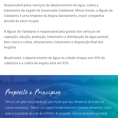
Responsável pelos serviços de abastecimento de água, coleta e
tratamento de esgoto de Governador Valadares, Minas Gerais, a Águas de
Valadares é uma empresa da Aegea Saneamento, maior companhia
privada do setor no país.
A Águas de Valadares é responsável pela gestão dos serviços de
captação, adução, produção, tratamento e distribuição de água potável,
bem como a coleta, afastamento, tratamento e disposição final dos
esgotos.
Atualmente, o abastecimento de água na cidade chegou aos 99% de
cobertura e a coleta de esgoto está em 93%.
Propósito e Princípios
Temos um jeito único de atuar, um modo que nos diferencia de todas as
outras empresas. Temos um papel fundamental em fornecer elementos vitais
para a qualidade de vida de milhões de pessoas. Nossa atuação é pautada