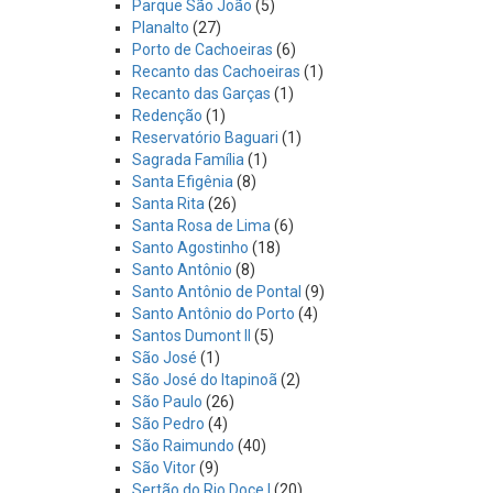
Parque São João
(5)
Planalto
(27)
Porto de Cachoeiras
(6)
Recanto das Cachoeiras
(1)
Recanto das Garças
(1)
Redenção
(1)
Reservatório Baguari
(1)
Sagrada Família
(1)
Santa Efigênia
(8)
Santa Rita
(26)
Santa Rosa de Lima
(6)
Santo Agostinho
(18)
Santo Antônio
(8)
Santo Antônio de Pontal
(9)
Santo Antônio do Porto
(4)
Santos Dumont II
(5)
São José
(1)
São José do Itapinoã
(2)
São Paulo
(26)
São Pedro
(4)
São Raimundo
(40)
São Vitor
(9)
Sertão do Rio Doce I
(20)