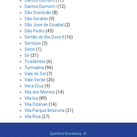
Santos Dumont
(11)
Santos Dumont I
(12)
São Cristóvão
(8)
São Geraldo
(9)
São José de Goiabal
(2)
São Pedro
(43)
Sertão do Rio Doce II
(16)
Serviços
(3)
Setor
(1)
Sir
(21)
Tiradentes
(6)
Turmalina
(96)
Vale do Sol
(7)
Vale Verde
(26)
Vera Cruz
(9)
Vila dos Montes
(14)
Vila Isa
(89)
Vila Ozanan
(14)
Vila Parque Ibituruna
(21)
Vila Rica
(27)
Quintino Bocaiúva, 41