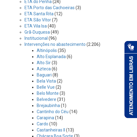
ETA do Penha
(24)
ETA Porto das Cachoeiras
(3)
ETA Santa Rita
(12)
ETA São Vítor
(7)
ETA Vila Isa
(40)
Grã-Duquesa
(49)
Institucional
(96)
Intervenções no abastecimento
(2.206)
Altinópolis
(35)
Alto Esplanada
(6)
Alto Sir
(3)
Azteca
(6)
Baguari
(8)
Bela Vista
(2)
Belle Vue
(2)
Belo Monte
(3)
Belvedere
(31)
Brejaubinha
(1)
Cantinho do Céu
(14)
Carapina
(14)
Cardo
(10)
Castanheiras II
(13)
Chácara Boa Sorte
(3)