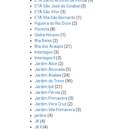
ETA Santo Antônio de Pontal
(9)
ETA São José de Goiabal
(3)
ETA São Vitor
(3)
ETA Vila São Bernardo
(1)
Figueira do Rio Doce
(2)
Floresta
(8)
Gleba Hóracio
(1)
Ilha Belas
(2)
Ilha dos Araújos
(21)
Interlagos
(3)
Interlagos II
(3)
Jardim Alice
(2)
Jardim Alvorada
(5)
Jardim Atalaia
(24)
Jardim do Trevo
(90)
Jardim Ipê
(21)
Jardim Pérola
(2)
Jardim Primavera
(3)
Jardim Vera Cruz
(2)
Jardim Vila Primavera
(3)
jardins
(4)
JK
(4)
JK II
(4)