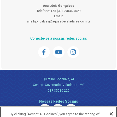
Ana Lúcia Gonçalves
Telefone: +55 (33) 99844-4629
Email:
ana.lgoncalves@aguasdevaladares.com.br
Conecte-se a nossas redes sociais
Quintino Bocaiúva, 41
Centro - Governador Valadares - MG
CEP 35010-220
Nossas Redes Sociais
By clicking “Accept All Cookies”, you agree to the storing of