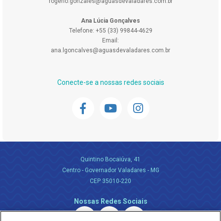
rogerio.gonzales@aguasdevaladares.com.br
Ana Lúcia Gonçalves
Telefone: +55 (33) 99844-4629
Email:
ana.lgoncalves@aguasdevaladares.com.br
Conecte-se a nossas redes sociais
Quintino Bocaiúva, 41
Centro - Governador Valadares - MG
CEP 35010-220
Nossas Redes Sociais