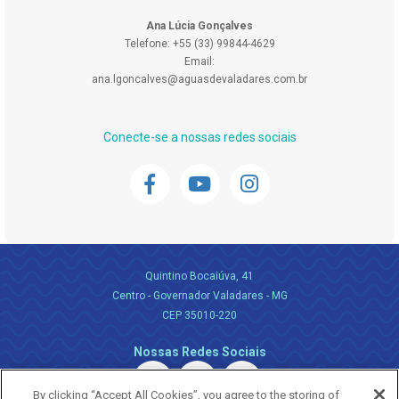
Ana Lúcia Gonçalves
Telefone: +55 (33) 99844-4629
Email:
ana.lgoncalves@aguasdevaladares.com.br
Conecte-se a nossas redes sociais
Quintino Bocaiúva, 41
Centro - Governador Valadares - MG
CEP 35010-220
Nossas Redes Sociais
By clicking “Accept All Cookies”, you agree to the storing of