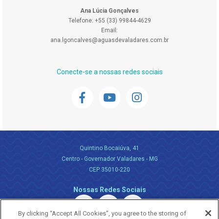
Ana Lúcia Gonçalves
Telefone: +55 (33) 99844-4629
Email:
ana.lgoncalves@aguasdevaladares.com.br
Conecte-se a nossas redes sociais
Quintino Bocaiúva, 41
Centro - Governador Valadares - MG
CEP 35010-220
Nossas Redes Sociais
By clicking “Accept All Cookies”, you agree to the storing of