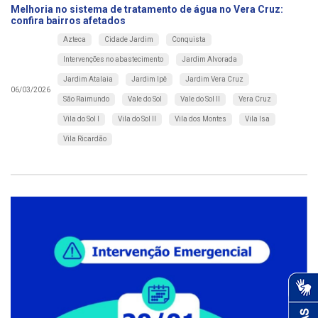
Melhoria no sistema de tratamento de água no Vera Cruz:
confira bairros afetados
Azteca
Cidade Jardim
Conquista
Intervenções no abastecimento
Jardim Alvorada
Jardim Atalaia
Jardim Ipê
Jardim Vera Cruz
06/03/2026
São Raimundo
Vale do Sol
Vale do Sol II
Vera Cruz
Vila do Sol I
Vila do Sol II
Vila dos Montes
Vila Isa
Vila Ricardão