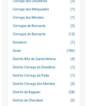
Córrego dos Desidérios
(3)
Córrego dos Melquiades
(1)
Córrego dos Mendes
(1)
Córregos de Bernardo
(5)
Córregos do Bernardo
(13)
Desiderio
(1)
Dicas
(186)
Distrito Alto de Santa Helena
(4)
Distrito Córrego do Desidério
(1)
Distrito Córrego do Peão
(1)
Distrito Córrego dos Mendes
(2)
Distrito de Baguari
(28)
Distrito de Cherokee
(5)