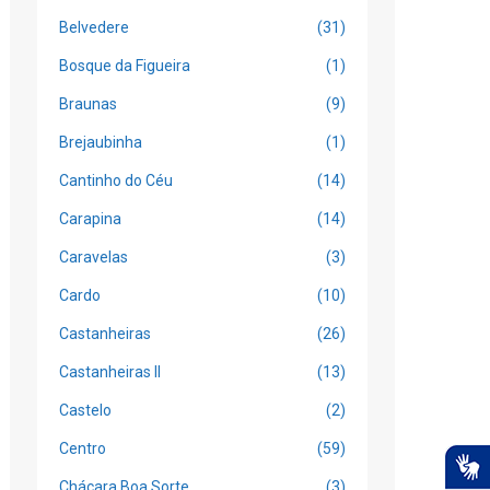
Belvedere
(31)
Bosque da Figueira
(1)
Braunas
(9)
Brejaubinha
(1)
Cantinho do Céu
(14)
Carapina
(14)
Caravelas
(3)
Cardo
(10)
Castanheiras
(26)
Castanheiras II
(13)
Castelo
(2)
Centro
(59)
Chácara Boa Sorte
(3)