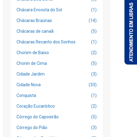
Chácara Encosta do Sol
(1)
Chácaras Braúnas
(14)
Chácaras de canaã
(5)
Chácaras Recanto dos Sonhos
(1)
Chonim de Baixo
(2)
Chonin de Cima
(5)
Cidade Jardim
(3)
Cidade Nova
(33)
Conquista
(1)
Coração Eucarístico
(2)
Córrego do Capoeirão
(5)
Córrego do Pião
(3)