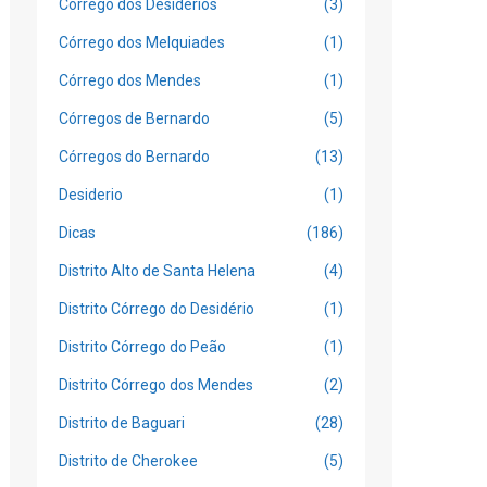
Córrego dos Desidérios
(3)
Córrego dos Melquiades
(1)
Córrego dos Mendes
(1)
Córregos de Bernardo
(5)
Córregos do Bernardo
(13)
Desiderio
(1)
Dicas
(186)
Distrito Alto de Santa Helena
(4)
Distrito Córrego do Desidério
(1)
Distrito Córrego do Peão
(1)
Distrito Córrego dos Mendes
(2)
Distrito de Baguari
(28)
Distrito de Cherokee
(5)