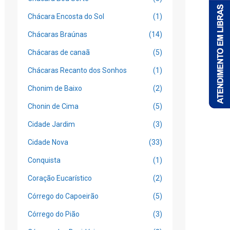
Chácara Encosta do Sol
(1)
Chácaras Braúnas
(14)
Chácaras de canaã
(5)
Chácaras Recanto dos Sonhos
(1)
Chonim de Baixo
(2)
Chonin de Cima
(5)
Cidade Jardim
(3)
Cidade Nova
(33)
Conquista
(1)
Coração Eucarístico
(2)
Córrego do Capoeirão
(5)
Córrego do Pião
(3)