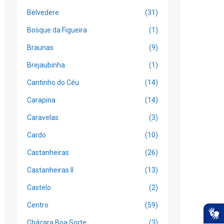
Belvedere
(31)
Bosque da Figueira
(1)
Braunas
(9)
Brejaubinha
(1)
Cantinho do Céu
(14)
Carapina
(14)
Caravelas
(3)
Cardo
(10)
Castanheiras
(26)
Castanheiras II
(13)
Castelo
(2)
Centro
(59)
Chácara Boa Sorte
(3)