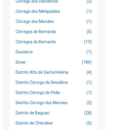
Córrego dos Desidérios
(3)
Córrego dos Melquiades
(1)
Córrego dos Mendes
(1)
Córregos de Bernardo
(5)
Córregos do Bernardo
(13)
Desiderio
(1)
Dicas
(186)
Distrito Alto de Santa Helena
(4)
Distrito Córrego do Desidério
(1)
Distrito Córrego do Peão
(1)
Distrito Córrego dos Mendes
(2)
Distrito de Baguari
(28)
Distrito de Cherokee
(5)