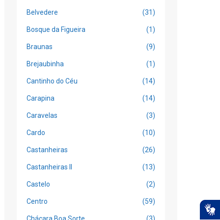
Belvedere
(31)
Bosque da Figueira
(1)
Braunas
(9)
Brejaubinha
(1)
Cantinho do Céu
(14)
Carapina
(14)
Caravelas
(3)
Cardo
(10)
Castanheiras
(26)
Castanheiras II
(13)
Castelo
(2)
Centro
(59)
Chácara Boa Sorte
(3)