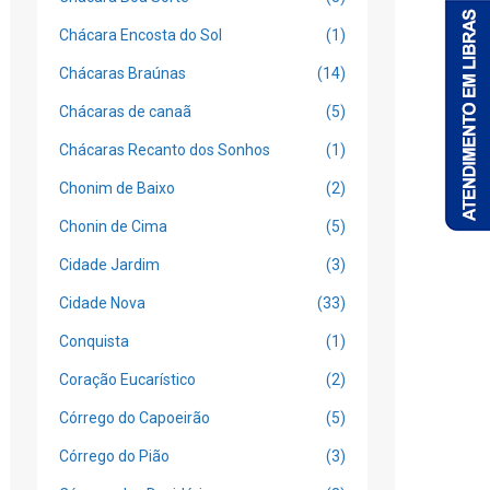
Chácara Encosta do Sol
(1)
Chácaras Braúnas
(14)
Chácaras de canaã
(5)
Chácaras Recanto dos Sonhos
(1)
Chonim de Baixo
(2)
Chonin de Cima
(5)
Cidade Jardim
(3)
Cidade Nova
(33)
Conquista
(1)
Coração Eucarístico
(2)
Córrego do Capoeirão
(5)
Córrego do Pião
(3)