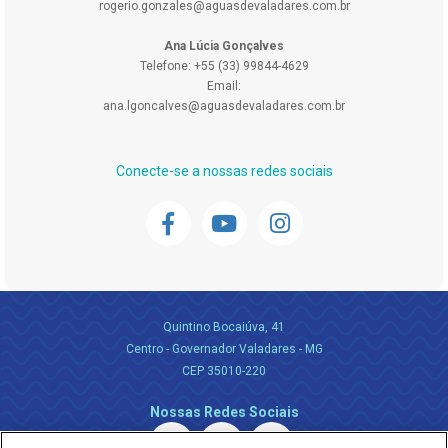
rogerio.gonzales@aguasdevaladares.com.br
Ana Lúcia Gonçalves
Telefone: +55 (33) 99844-4629
Email:
ana.lgoncalves@aguasdevaladares.com.br
Conecte-se a nossas redes sociais
Quintino Bocaiúva, 41
Centro - Governador Valadares - MG
CEP 35010-220
Nossas Redes Sociais