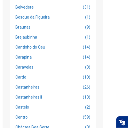
Belvedere
(31)
Bosque da Figueira
(1)
Braunas
(9)
Brejaubinha
(1)
Cantinho do Céu
(14)
Carapina
(14)
Caravelas
(3)
Cardo
(10)
Castanheiras
(26)
Castanheiras II
(13)
Castelo
(2)
Centro
(59)
Chácara Boa Sorte
(3)