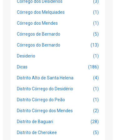
Córrego dos Desidérios
(3)
Córrego dos Melquiades
(1)
Córrego dos Mendes
(1)
Córregos de Bernardo
(5)
Córregos do Bernardo
(13)
Desiderio
(1)
Dicas
(186)
Distrito Alto de Santa Helena
(4)
Distrito Córrego do Desidério
(1)
Distrito Córrego do Peão
(1)
Distrito Córrego dos Mendes
(2)
Distrito de Baguari
(28)
Distrito de Cherokee
(5)