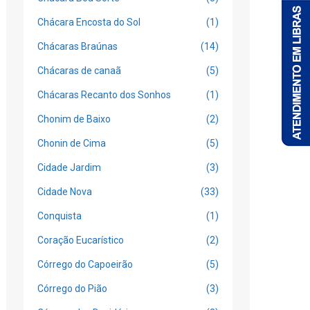
Chácara Encosta do Sol
(1)
Chácaras Braúnas
(14)
Chácaras de canaã
(5)
Chácaras Recanto dos Sonhos
(1)
Chonim de Baixo
(2)
Chonin de Cima
(5)
Cidade Jardim
(3)
Cidade Nova
(33)
Conquista
(1)
Coração Eucarístico
(2)
Córrego do Capoeirão
(5)
Córrego do Pião
(3)