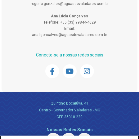
rogerio.gonzales@aguasdevaladares.com.br
Ana Lúcia Gonçalves
Telefone: +55 (33) 99844-4629
Email:
ana.lgoncalves@aguasdevaladares.com.br
Conecte-se a nossas redes sociais
Quintino Bocaiúva, 41
Centro - Governador Valadares - MG
CEP 35010-220
Nossas Redes Sociais