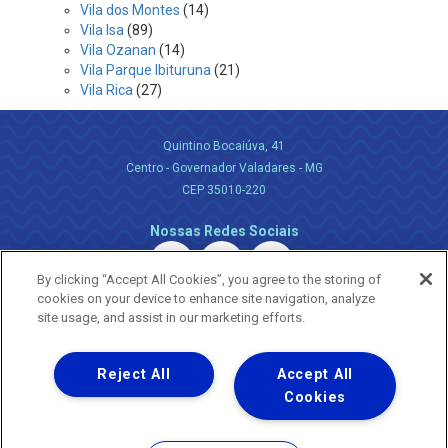
Vila dos Montes
(14)
Vila Isa
(89)
Vila Ozanan
(14)
Vila Parque Ibituruna
(21)
Vila Rica
(27)
Quintino Bocaiúva, 41
Centro - Governador Valadares - MG
CEP 35010-220
Nossas Redes Sociais
By clicking “Accept All Cookies”, you agree to the storing of
cookies on your device to enhance site navigation, analyze
site usage, and assist in our marketing efforts.
Reject All
Accept All
Uma empresa
Copyright ® 2026 - Todos os Direitos Reservados.
Cookies
Nossa natureza movimenta a vida