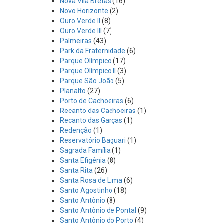
Nova Vila Bretas
(16)
Novo Horizonte
(2)
Ouro Verde II
(8)
Ouro Verde III
(7)
Palmeiras
(43)
Park da Fraternidade
(6)
Parque Olímpico
(17)
Parque Olímpico II
(3)
Parque São João
(5)
Planalto
(27)
Porto de Cachoeiras
(6)
Recanto das Cachoeiras
(1)
Recanto das Garças
(1)
Redenção
(1)
Reservatório Baguari
(1)
Sagrada Família
(1)
Santa Efigênia
(8)
Santa Rita
(26)
Santa Rosa de Lima
(6)
Santo Agostinho
(18)
Santo Antônio
(8)
Santo Antônio de Pontal
(9)
Santo Antônio do Porto
(4)