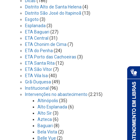
Dicas
(186)
Distrito Alto de Santa Helena
(4)
Distrito São José do Itapinoã
(13)
Esgoto
(3)
Esplanada
(3)
ETA Baguari
(27)
ETA Central
(31)
ETA Chonim de Cima
(7)
ETA do Penha
(24)
ETA Porto das Cachoeiras
(3)
ETA Santa Rita
(12)
ETA São Vítor
(7)
ETA Vila Isa
(40)
Grã-Duquesa
(49)
Institucional
(96)
Intervenções no abastecimento
(2.215)
Altinópolis
(35)
Alto Esplanada
(6)
Alto Sir
(3)
Azteca
(6)
Baguari
(8)
Bela Vista
(2)
Belle Vue
(2)