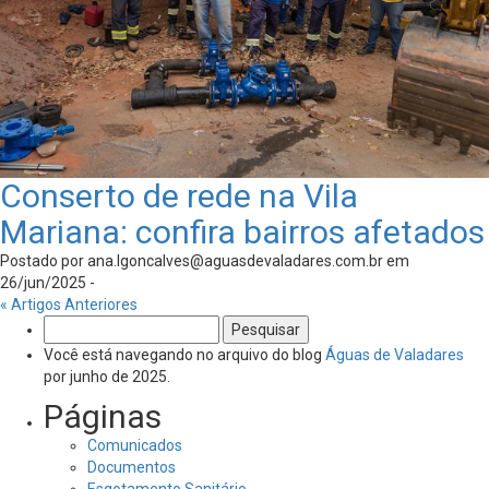
Conserto de rede na Vila
Mariana: confira bairros afetados
Postado por
ana.lgoncalves@aguasdevaladares.com.br
em
26/jun/2025 -
« Artigos Anteriores
Pesquisar
por:
Você está navegando no arquivo do blog
Águas de Valadares
por junho de 2025.
Páginas
Comunicados
Documentos