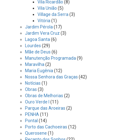
Vila Ricardão
(8)
Vila União
(5)
Village da Serra
(3)
Vitória
(1)
Jardim Pérola
(17)
Jardim Vera Cruz
(3)
Lagoa Santa
(6)
Lourdes
(29)
Mãe de Deus
(6)
Manutenção Programada
(9)
Maravilha
(2)
Maria Eugênia
(12)
Nossa Senhora das Graças
(42)
Notícias
(1)
Obras
(3)
Obras de Melhorias
(2)
Ouro Verde I
(11)
Parque das Aroeiras
(2)
PENHA
(11)
Pontal
(14)
Porto das Cachoeiras
(12)
Querosene
(1)
Recanto dos Sonhos
(22)