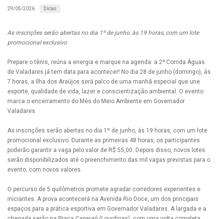
Dicas
29/05/2026
As inscrições serão abertas no dia 1º de junho, às 19 horas, com um lote
promocional exclusivo
Prepare o tênis, reúna a energia e marque na agenda: a 2ª Corrida Águas
de Valadares já tem data para acontecer! No dia 28 de junho (domingo), às
7 horas, a Ilha dos Araújos será palco de uma manhã especial que une
esporte, qualidade de vida, lazer e conscientização ambiental. O evento
marca o encerramento do Mês do Meio Ambiente em Governador
Valadares.
As inscrições serão abertas no dia 1º de junho, às 19 horas, com um lote
promocional exclusivo. Durante as primeiras 48 horas, os participantes
poderão garantir a vaga pelo valor de R$ 55,00. Depois disso, novos lotes
serão disponibilizados até o preenchimento das mil vagas previstas para o
evento, com novos valores.
O percurso de 5 quilômetros promete agradar corredores experientes e
iniciantes. A prova acontecerá na Avenida Rio Doce, um dos principais
espaços para a prática esportiva em Governador Valadares. A largada e a
chegada serão na Praça Caparaó (Lourdinas), com uma volta completa