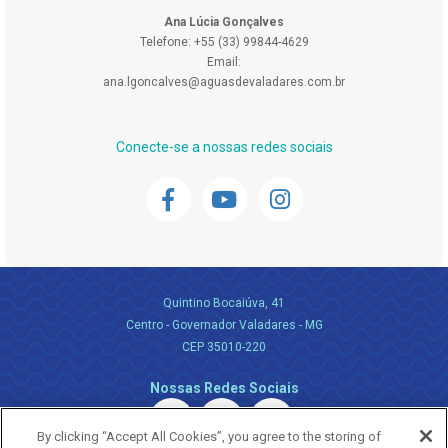
Ana Lúcia Gonçalves
Telefone: +55 (33) 99844-4629
Email:
ana.lgoncalves@aguasdevaladares.com.br
Conecte-se a nossas redes sociais
Quintino Bocaiúva, 41
Centro - Governador Valadares - MG
CEP 35010-220
Nossas Redes Sociais
By clicking “Accept All Cookies”, you agree to the storing of