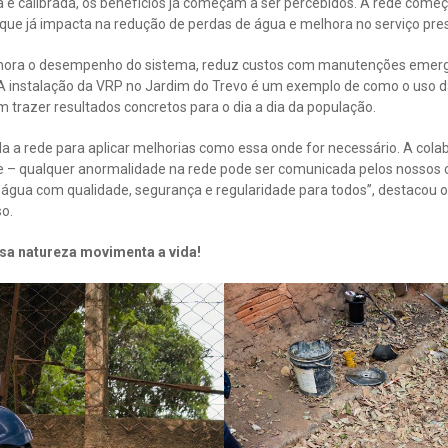
a e calibrada, os benefícios já começam a ser percebidos. A rede com
 que já impacta na redução de perdas de água e melhora no serviço pre
hora o desempenho do sistema, reduz custos com manutenções emerg
A instalação da VRP no Jardim do Trevo é um exemplo de como o uso da
trazer resultados concretos para o dia a dia da população.
 a rede para aplicar melhorias como essa onde for necessário. A col
 – qualquer anormalidade na rede pode ser comunicada pelos nossos 
água com qualidade, segurança e regularidade para todos”, destacou 
o.
sa natureza movimenta a vida!