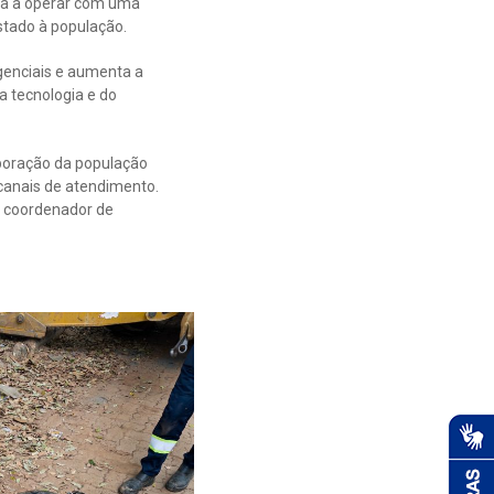
eça a operar com uma
stado à população.
enciais e aumenta a
 tecnologia e do
aboração da população
canais de atendimento.
o coordenador de