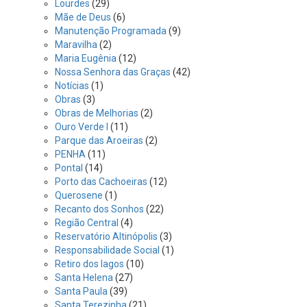
Lourdes
(29)
Mãe de Deus
(6)
Manutenção Programada
(9)
Maravilha
(2)
Maria Eugênia
(12)
Nossa Senhora das Graças
(42)
Notícias
(1)
Obras
(3)
Obras de Melhorias
(2)
Ouro Verde I
(11)
Parque das Aroeiras
(2)
PENHA
(11)
Pontal
(14)
Porto das Cachoeiras
(12)
Querosene
(1)
Recanto dos Sonhos
(22)
Região Central
(4)
Reservatório Altinópolis
(3)
Responsabilidade Social
(1)
Retiro dos lagos
(10)
Santa Helena
(27)
Santa Paula
(39)
Santa Terezinha
(21)