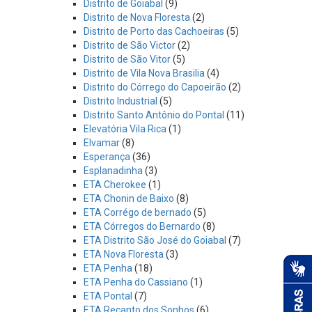
Distrito de Goiabal
(9)
Distrito de Nova Floresta
(2)
Distrito de Porto das Cachoeiras
(5)
Distrito de São Victor
(2)
Distrito de São Vitor
(5)
Distrito de Vila Nova Brasilia
(4)
Distrito do Córrego do Capoeirão
(2)
Distrito Industrial
(5)
Distrito Santo Antônio do Pontal
(11)
Elevatória Vila Rica
(1)
Elvamar
(8)
Esperança
(36)
Esplanadinha
(3)
ETA Cherokee
(1)
ETA Chonin de Baixo
(8)
ETA Corrégo de bernado
(5)
ETA Córregos do Bernardo
(8)
ETA Distrito São José do Goiabal
(7)
ETA Nova Floresta
(3)
ETA Penha
(18)
ETA Penha do Cassiano
(1)
ETA Pontal
(7)
ETA Recanto dos Sonhos
(6)