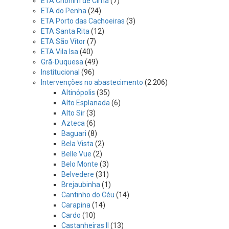
ETA Chonim de Cima
(7)
ETA do Penha
(24)
ETA Porto das Cachoeiras
(3)
ETA Santa Rita
(12)
ETA São Vítor
(7)
ETA Vila Isa
(40)
Grã-Duquesa
(49)
Institucional
(96)
Intervenções no abastecimento
(2.206)
Altinópolis
(35)
Alto Esplanada
(6)
Alto Sir
(3)
Azteca
(6)
Baguari
(8)
Bela Vista
(2)
Belle Vue
(2)
Belo Monte
(3)
Belvedere
(31)
Brejaubinha
(1)
Cantinho do Céu
(14)
Carapina
(14)
Cardo
(10)
Castanheiras II
(13)