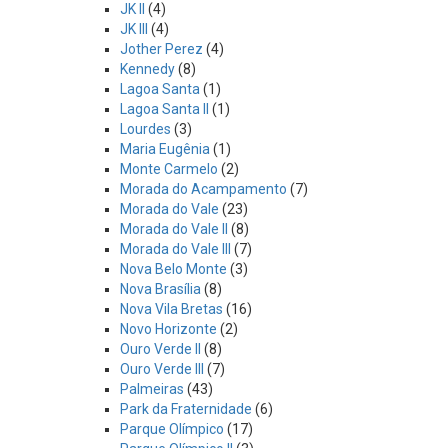
JK II
(4)
JK III
(4)
Jother Perez
(4)
Kennedy
(8)
Lagoa Santa
(1)
Lagoa Santa II
(1)
Lourdes
(3)
Maria Eugênia
(1)
Monte Carmelo
(2)
Morada do Acampamento
(7)
Morada do Vale
(23)
Morada do Vale II
(8)
Morada do Vale III
(7)
Nova Belo Monte
(3)
Nova Brasília
(8)
Nova Vila Bretas
(16)
Novo Horizonte
(2)
Ouro Verde II
(8)
Ouro Verde III
(7)
Palmeiras
(43)
Park da Fraternidade
(6)
Parque Olímpico
(17)