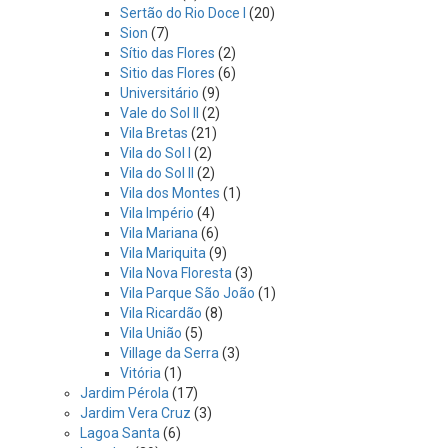
Sertão do Rio Doce I
(20)
Sion
(7)
Sítio das Flores
(2)
Sitio das Flores
(6)
Universitário
(9)
Vale do Sol II
(2)
Vila Bretas
(21)
Vila do Sol I
(2)
Vila do Sol II
(2)
Vila dos Montes
(1)
Vila Império
(4)
Vila Mariana
(6)
Vila Mariquita
(9)
Vila Nova Floresta
(3)
Vila Parque São João
(1)
Vila Ricardão
(8)
Vila União
(5)
Village da Serra
(3)
Vitória
(1)
Jardim Pérola
(17)
Jardim Vera Cruz
(3)
Lagoa Santa
(6)