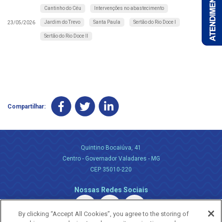
Cantinho do Céu
Intervenções no abastecimento
Jardim do Trevo
Santa Paula
Sertão do Rio Doce I
23/05/2026
Sertão do Rio Doce II
Compartilhar:
Quintino Bocaiúva, 41
Centro - Governador Valadares - MG
CEP 35010-220
Nossas Redes Sociais
By clicking “Accept All Cookies”, you agree to the storing of