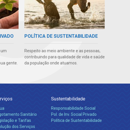
RIVADO
POLÍTICA DE SUSTENTABILIDADE
e um
Respeito ao meio ambiente e as pessoas,
contribuindo para qualidade de vida e saúde
ua gente.
da população onde atuamos.
rviços
Sustentabilidade
ua
Responsabilidade Social
gotamento Sanitário
Pol. de Inv. Social Privado
islação e Tarifas
Política de Sustentabilidade
olução dos Serviços