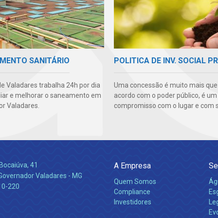
MENTO SANITÁRIO
POLITICA DE INV. SOCIAL P
e Valadares trabalha 24h por dia
Uma concessão é muito mais qu
iar e melhorar o saneamento em
acordo com o poder público, é um
r Valadares.
compromisso com o lugar e com s
Bocaiúva, 41
A Empresa
Se
 Governador Valadares - MG
Quem Somos
Ág
10-220
Compliance
Es
Investidores
Leg
Ev