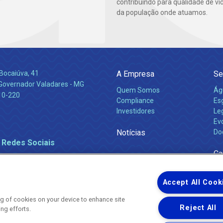
contribuindo para qualidade de vi
da população onde atuamos.
Bocaiúva, 41
A Empresa
Se
 Governador Valadares - MG
Quem Somos
Ág
10-220
Compliance
Es
Investidores
Leg
Ev
Notícias
Do
 Redes Sociais
Ca
Accept All Cook
ing of cookies on your device to enhance site
Reject All
ing efforts.
Uma empresa
Copyright ® 2026 - Todos os Direitos Reservados.