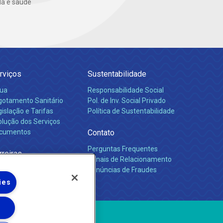
da e saúde
rviços
Sustentabilidade
ua
Responsabilidade Social
gotamento Sanitário
Pol. de Inv. Social Privado
islação e Tarifas
Política de Sustentabilidade
olução dos Serviços
cumentos
Contato
Perguntas Frequentes
rreiras
Canais de Relacionamento
Denúncias de Fraudes
ies