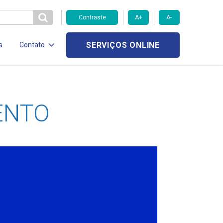
Contraste
A+
A-
SERVIÇOS ONLINE
s
Contato
ENTO