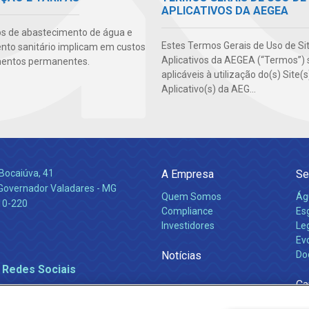
APLICATIVOS DA AEGEA
os de abastecimento de água e
Estes Termos Gerais de Uso de Si
to sanitário implicam em custos
Aplicativos da AEGEA (“Termos”) 
mentos permanentes.
aplicáveis à utilização do(s) Site(
Aplicativo(s) da AEG...
Bocaiúva, 41
A Empresa
Se
 Governador Valadares - MG
Quem Somos
Ág
10-220
Compliance
Es
Investidores
Leg
Ev
Notícias
Do
 Redes Sociais
Ca