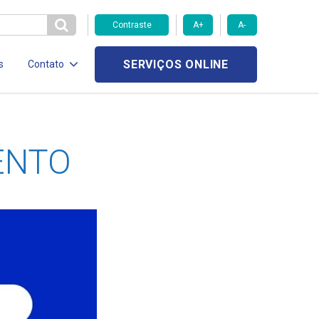
Contraste
A+
A-
SERVIÇOS ONLINE
s
Contato
ENTO