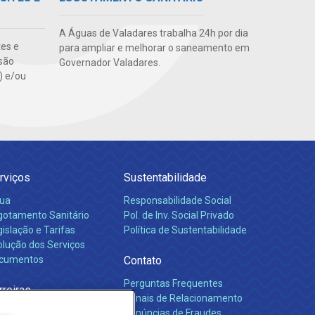
A Águas de Valadares trabalha 24h por dia
tes e
para ampliar e melhorar o saneamento em
são
Governador Valadares.
s) e/ou
rviços
Sustentabilidade
ua
Responsabilidade Social
gotamento Sanitário
Pol. de Inv. Social Privado
islação e Tarifas
Política de Sustentabilidade
olução dos Serviços
cumentos
Contato
Perguntas Frequentes
rreiras
Canais de Relacionamento
Denúncias de Fraudes