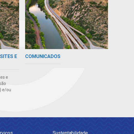
SITES E
COMUNICADOS
tes e
são
s) e/ou
rviços
Sustentabilidade