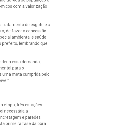
dade de vida da população é
ômicos com a valorização
o tratamento de esgoto e a
ra, de fazer a concessão
pecial ambiental e saúde
o prefeito, lembrando que
tender a essa demanda,
mental para o
ue uma meta cumprida pelo
iver”.
a etapa, três estações
foi necessária a
concretagem e paredes
ta primeira fase da obra.