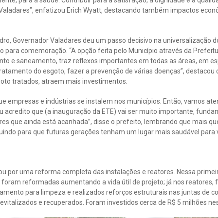
ente, para a saúde. Contribuir para a satisfação, a dignidade e a quali
 Valadares”, enfatizou Erich Wyatt, destacando também impactos econ
ndro, Governador Valadares deu um passo decisivo na universalização d
o para comemoração. “A opção feita pelo Município através da Prefeitu
nto e saneamento, traz reflexos importantes em todas as áreas, em es
tratamento do esgoto, fazer a prevenção de várias doenças”, destacou 
oto tratados, atraem mais investimentos.
 que empresas e indústrias se instalem nos municípios. Então, vamos a
u acredito que (a inauguração da ETE) vai ser muito importante, funda
es que ainda está acanhada”, disse o prefeito, lembrando que mais q
buindo para que futuras gerações tenham um lugar mais saudável para v
 por uma reforma completa das instalações e reatores. Nessa primeir
al, foram reformadas aumentando a vida útil de projeto; já nos reatores, 
mento para limpeza e realizados reforços estruturais nas juntas de 
revitalizados e recuperados. Foram investidos cerca de R$ 5 milhões nes