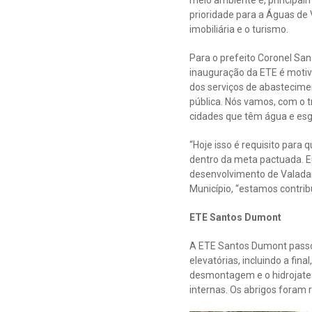
meio ambiente e, principalm
prioridade para a Águas de
imobiliária e o turismo.
Para o prefeito Coronel Sa
inauguração da ETE é motiv
dos serviços de abastecime
pública. Nós vamos, com o 
cidades que têm água e esg
“Hoje isso é requisito para
dentro da meta pactuada. E
desenvolvimento de Valadar
Município, “estamos contri
ETE Santos Dumont
A ETE Santos Dumont passou
elevatórias, incluindo a fin
desmontagem e o hidrojatea
internas. Os abrigos foram 