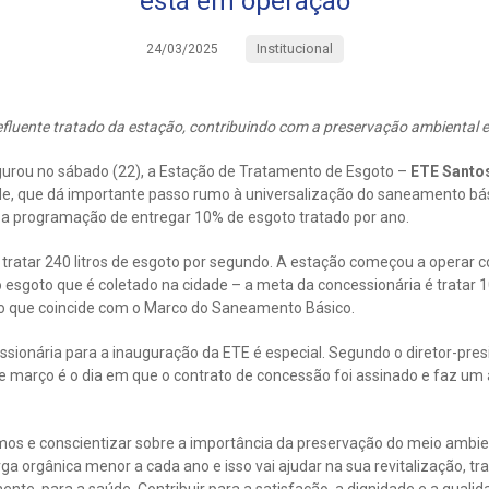
está em operação
Institucional
24/03/2025
efluente tratado da estação, contribuindo com a preservação ambiental 
urou no sábado (22), a Estação de Tratamento de Esgoto –
ETE Santo
de, que dá importante passo rumo à universalização do saneamento bás
a programação de entregar 10% de esgoto tratado por ano.
ratar 240 litros de esgoto por segundo. A estação começou a operar co
do esgoto que é coletado na cidade – a meta da concessionária é tratar
no que coincide com o Marco do Saneamento Básico.
ssionária para a inauguração da ETE é especial. Segundo o diretor-pre
de março é o dia em que o contrato de concessão foi assinado e faz u
mos e conscientizar sobre a importância da preservação do meio ambie
ga orgânica menor a cada ano e isso vai ajudar na sua revitalização, tr