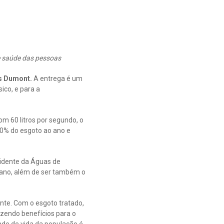
e saúde das pessoas
s Dumont.
A entrega é um
ico, e para a
m 60 litros por segundo, o
 10% do esgoto ao ano e
sidente da Águas de
m ano, além de ser também o
nte. Com o esgoto tratado,
azendo benefícios para o