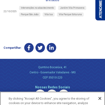
afetados
Intervenções no abastecimento
Jardim Vila Primavera
22/10/2025
Parque São João
Vila Isa
Vila Parque Ibituruna
Compartilhar:
Quintino Bocaiúva, 41
Centro - Governador Valadares - MG
CEP 35010-220
Nossas Redes Sociais
By clicking “Accept All Cookies”, you agree to the storing of
cookies on your device to enhance site navigation, analyze