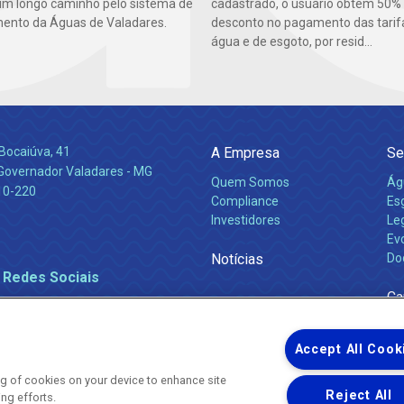
cadastrado, o usuário obtém 50%
um longo caminho pelo sistema de
desconto no pagamento das tarif
ento da Águas de Valadares.
água e de esgoto, por resid...
Bocaiúva, 41
A Empresa
Se
 Governador Valadares - MG
Quem Somos
Ág
10-220
Compliance
Es
Investidores
Leg
Ev
Notícias
Do
 Redes Sociais
Ca
Accept All Cook
ing of cookies on your device to enhance site
Reject All
ing efforts.
Uma empresa