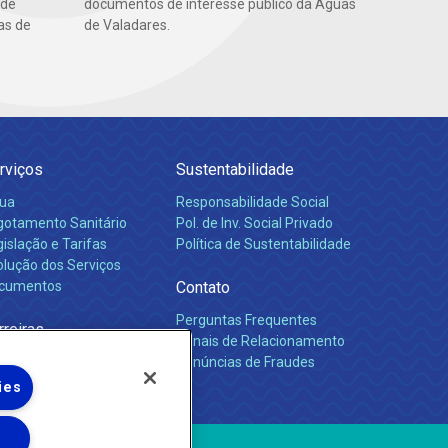
 de
documentos de interesse público da Águas
as de
de Valadares.
rviços
Sustentabilidade
ua
Responsabilidade Social
gotamento Sanitário
Pol. de Inv. Social Privado
islação e Tarifas
Política de Sustentabilidade
olução dos Serviços
cumentos
Contato
Perguntas Frequentes
rreiras
Canais de Relacionamento
Denúncias de Fraudes
ies