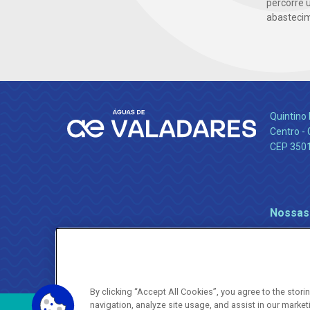
percorre 
abastecim
Quintino 
Centro -
CEP 350
Nossas
By clicking “Accept All Cookies”, you agree to the stor
navigation, analyze site usage, and assist in our market