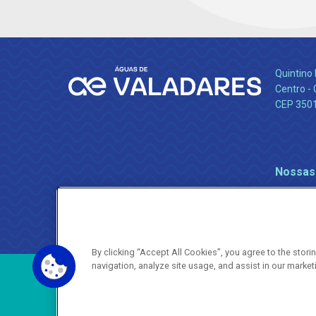
Quintino 
Centro -
CEP 350
Nossas
By clicking “Accept All Cookies”, you agree to the stor
navigation, analyze site usage, and assist in our market