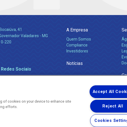
Bocaiúva, 41
A Empresa
Se
 Governador Valadares - MG
Quem Somos
Ág
10-220
Compliance
Es
Investidores
Leg
Ev
Notícias
Do
 Redes Sociais
Ca
Accept All Cook
ing of cookies on your device to enhance site
Reject All
ing efforts.
Uma empresa
Copyright ® 2026 - Todos os Direitos Reservados.
Nossa natureza movimenta a vida
Cookies Settin