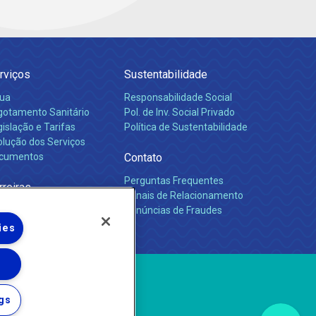
rviços
Sustentabilidade
ua
Responsabilidade Social
gotamento Sanitário
Pol. de Inv. Social Privado
islação e Tarifas
Política de Sustentabilidade
olução dos Serviços
cumentos
Contato
Perguntas Frequentes
rreiras
Canais de Relacionamento
Denúncias de Fraudes
ies
gs