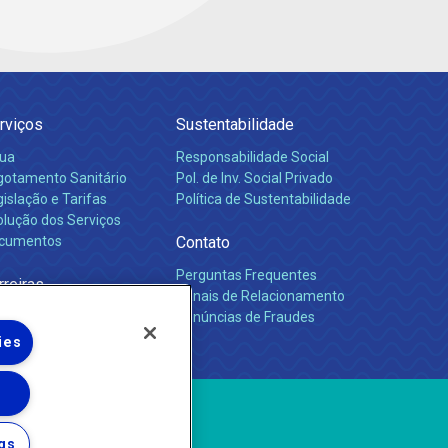
rviços
Sustentabilidade
ua
Responsabilidade Social
gotamento Sanitário
Pol. de Inv. Social Privado
islação e Tarifas
Política de Sustentabilidade
olução dos Serviços
cumentos
Contato
Perguntas Frequentes
rreiras
Canais de Relacionamento
Denúncias de Fraudes
ies
gs