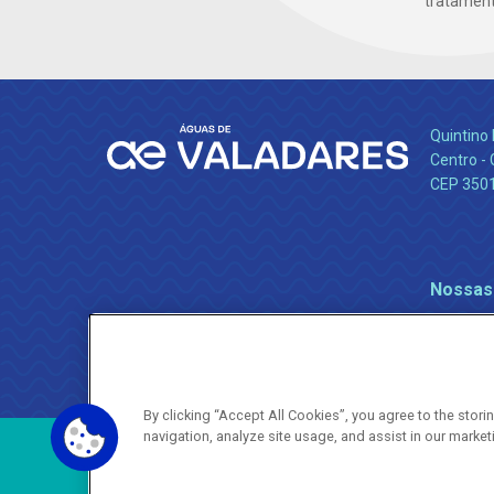
tratamento
Quintino 
Centro -
CEP 350
Nossas
By clicking “Accept All Cookies”, you agree to the stor
navigation, analyze site usage, and assist in our market