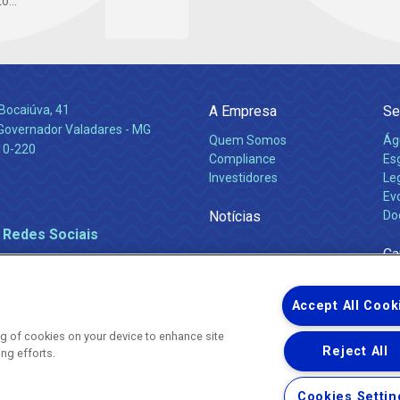
...
Bocaiúva, 41
A Empresa
Se
 Governador Valadares - MG
Quem Somos
Ág
10-220
Compliance
Es
Investidores
Leg
Ev
Notícias
Do
 Redes Sociais
Ca
Accept All Cook
ing of cookies on your device to enhance site
Reject All
ing efforts.
Uma empresa
Copyright ® 2026 - Todos os Direitos Reservados.
Nossa natureza movimenta a vida
Cookies Settin