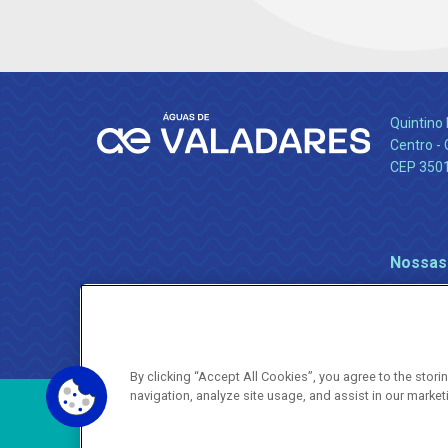
Quintino 
Centro -
CEP 350
Nossas
By clicking “Accept All Cookies”, you agree to the stor
navigation, analyze site usage, and assist in our market