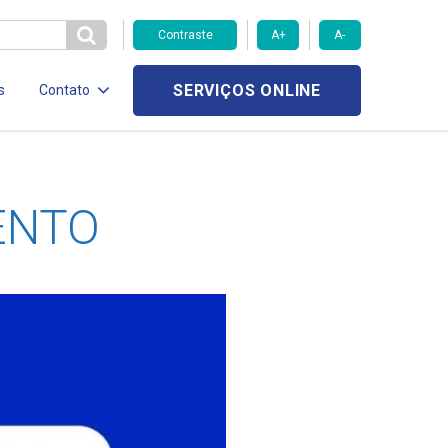
Contraste
A+
A-
SERVIÇOS ONLINE
s
Contato
ENTO