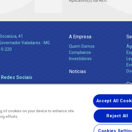
Aplicativo(s) da AEG...
Bocaiúva, 41
A Empresa
Se
 Governador Valadares - MG
Quem Somos
Ág
10-220
Compliance
Es
Investidores
Leg
Ev
Notícias
Do
 Redes Sociais
Ca
Accept All Cook
ing of cookies on your device to enhance site
Reject All
ing efforts.
Uma empresa
Copyright ® 2026 - Todos os Direitos Reservados.
Nossa natureza movimenta a vida
Cookies Settin