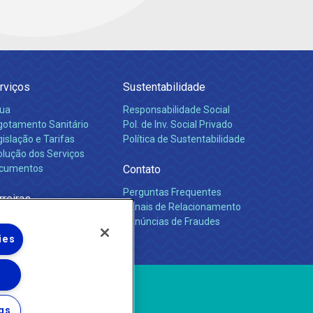
rviços
Sustentabilidade
ua
Responsabilidade Social
gotamento Sanitário
Pol. de Inv. Social Privado
islação e Tarifas
Política de Sustentabilidade
olução dos Serviços
cumentos
Contato
Perguntas Frequentes
rreiras
Canais de Relacionamento
Denúncias de Fraudes
ies
gs