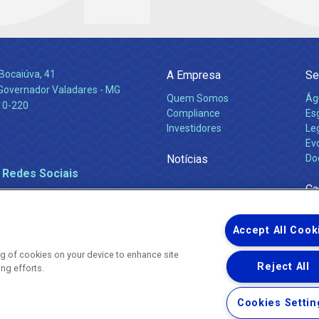
Bocaiúva, 41
A Empresa
Se
 Governador Valadares - MG
Quem Somos
Ág
10-220
Compliance
Es
Investidores
Leg
Ev
Notícias
Do
 Redes Sociais
Ca
Accept All Cook
ing of cookies on your device to enhance site
Reject All
ing efforts.
Uma empresa
Copyright ® 2026 - Todos os Direitos Reservados.
Nossa natureza movimenta a vida
Cookies Settin