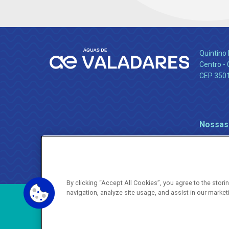
Quintino 
Centro -
CEP 350
Nossas
By clicking “Accept All Cookies”, you agree to the stor
navigation, analyze site usage, and assist in our market