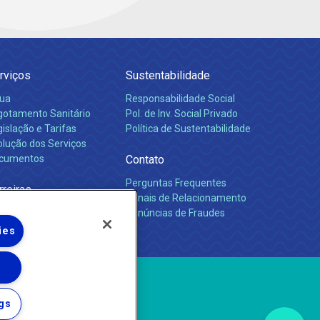
rviços
Sustentabilidade
ua
Responsabilidade Social
gotamento Sanitário
Pol. de Inv. Social Privado
islação e Tarifas
Política de Sustentabilidade
olução dos Serviços
cumentos
Contato
Perguntas Frequentes
rreiras
Canais de Relacionamento
Denúncias de Fraudes
ies
gs