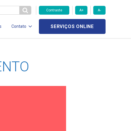
Contraste
A+
A-
SERVIÇOS ONLINE
s
Contato
ENTO