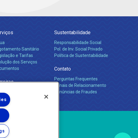
rviços
Sustentabilidade
ua
Responsabilidade Social
gotamento Sanitário
Pol. de Inv. Social Privado
islação e Tarifas
Política de Sustentabilidade
olução dos Serviços
cumentos
Contato
Perguntas Frequentes
rreiras
Canais de Relacionamento
Denúncias de Fraudes
ies
gs