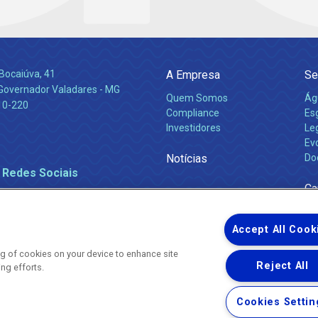
Bocaiúva, 41
A Empresa
Se
 Governador Valadares - MG
Quem Somos
Ág
10-220
Compliance
Es
Investidores
Leg
Ev
Notícias
Do
 Redes Sociais
Ca
Accept All Cook
ing of cookies on your device to enhance site
Reject All
ing efforts.
Uma empresa
Copyright ® 2026 - Todos os Direitos Reservados.
Nossa natureza movimenta a vida
Cookies Settin