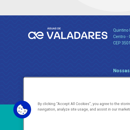
Quintino 
Centro -
CEP 350
Nossas
By clicking “Accept All Cookies”, you agree to the stor
navigation, analyze site usage, and assist in our market