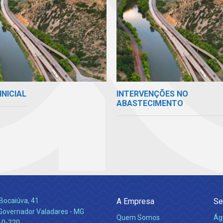
INICIAL
INTERVENÇÕES NO
ABASTECIMENTO
Bocaiúva, 41
A Empresa
Se
 Governador Valadares - MG
Quem Somos
Ág
10-220