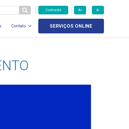
Contraste
A+
A-
SERVIÇOS ONLINE
s
Contato
ENTO