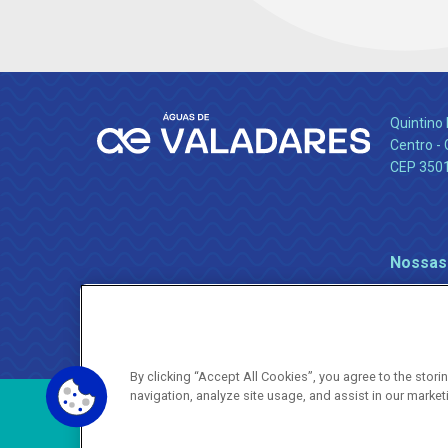
Quintino 
Centro -
CEP 350
Nossas
By clicking “Accept All Cookies”, you agree to the stor
navigation, analyze site usage, and assist in our market