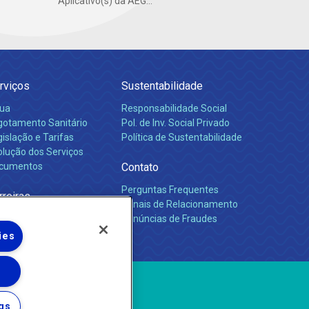
Aplicativo(s) da AEG...
rviços
Sustentabilidade
ua
Responsabilidade Social
gotamento Sanitário
Pol. de Inv. Social Privado
islação e Tarifas
Política de Sustentabilidade
olução dos Serviços
cumentos
Contato
Perguntas Frequentes
rreiras
Canais de Relacionamento
Denúncias de Fraudes
ies
gs