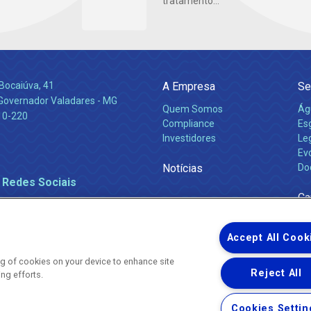
tratamento...
Bocaiúva, 41
A Empresa
Se
 Governador Valadares - MG
Quem Somos
Ág
10-220
Compliance
Es
Investidores
Leg
Ev
Notícias
Do
 Redes Sociais
Ca
Accept All Cook
ing of cookies on your device to enhance site
Reject All
ing efforts.
Uma empresa
Copyright ® 2026 - Todos os Direitos Reservados.
Nossa natureza movimenta a vida
Cookies Settin