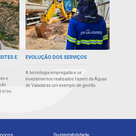
SITES E
EVOLUÇÃO DOS SERVIÇOS
A tecnologia empregada e os
tes e
investimentos realizados fazem da Águas
são
de Valadares um exemplo de gestão.
s) e/ou
rviços
Sustentabilidade