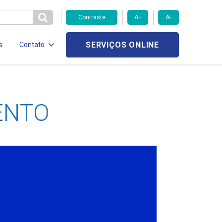
Contraste
A+
A-
SERVIÇOS ONLINE
s
Contato
ENTO