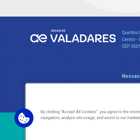
Quintino 
Centro -
CEP 350
Nossas
By clicking “Accept All Cookies”, you agree to the stor
navigation, analyze site usage, and assist in our market