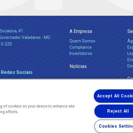
Bocaiúva, 41
A Empresa
Se
 Governador Valadares - MG
Quem Somos
Ág
10-220
Compliance
Es
Investidores
Leg
Ev
Notícias
Do
 Redes Sociais
Ca
Accept All Cook
ing of cookies on your device to enhance site
Reject All
ing efforts.
Uma empresa
Copyright ® 2026 - Todos os Direitos Reservados.
Nossa natureza movimenta a vida
Cookies Settin