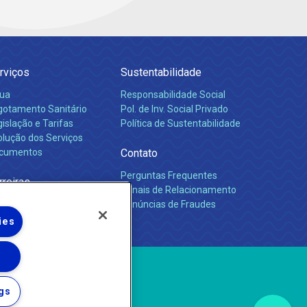
rviços
Sustentabilidade
ua
Responsabilidade Social
gotamento Sanitário
Pol. de Inv. Social Privado
islação e Tarifas
Política de Sustentabilidade
olução dos Serviços
cumentos
Contato
Perguntas Frequentes
rreiras
Canais de Relacionamento
Denúncias de Fraudes
ies
gs