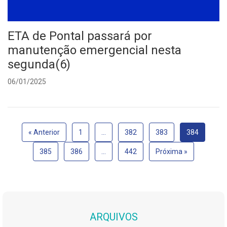
ETA de Pontal passará por
manutenção emergencial nesta
segunda(6)
06/01/2025
« Anterior
1
…
382
383
384
385
386
…
442
Próxima »
ARQUIVOS