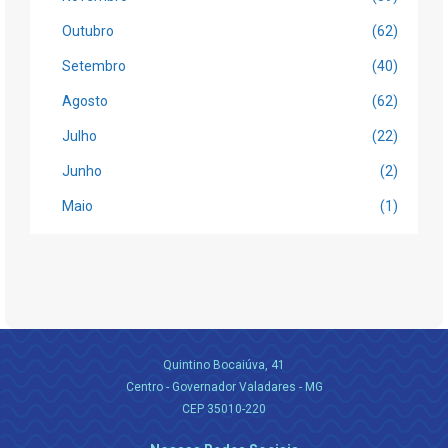
Outubro
(62)
Setembro
(40)
Agosto
(62)
Julho
(22)
Junho
(2)
Maio
(1)
Quintino Bocaiúva, 41
Centro - Governador Valadares - MG
CEP 35010-220