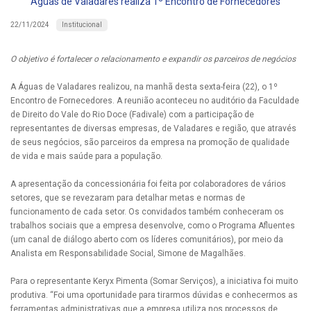
Águas de Valadares realiza 1º Encontro de Fornecedores
Institucional
22/11/2024
O objetivo é fortalecer o relacionamento e expandir os parceiros de negócios
A Águas de Valadares realizou, na manhã desta sexta-feira (22), o 1º
Encontro de Fornecedores. A reunião aconteceu no auditório da Faculdade
de Direito do Vale do Rio Doce (Fadivale) com a participação de
representantes de diversas empresas, de Valadares e região, que através
de seus negócios, são parceiros da empresa na promoção de qualidade
de vida e mais saúde para a população.
A apresentação da concessionária foi feita por colaboradores de vários
setores, que se revezaram para detalhar metas e normas de
funcionamento de cada setor. Os convidados também conheceram os
trabalhos sociais que a empresa desenvolve, como o Programa Afluentes
(um canal de diálogo aberto com os líderes comunitários), por meio da
Analista em Responsabilidade Social, Simone de Magalhães.
Para o representante Keryx Pimenta (Somar Serviços), a iniciativa foi muito
produtiva. “Foi uma oportunidade para tirarmos dúvidas e conhecermos as
ferramentas administrativas que a empresa utiliza nos processos de