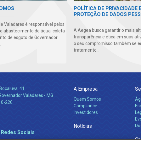
POLÍTICA DE PRIVACIDADE 
SOMOS
PROTEÇÃO DE DADOS PESS
e Valadares é responsável pelos
A Aegea busca garantir o mais alt
de abastecimento de água, coleta
transparência e ética em suas ati
nto de esgoto de Governador
o seu compromisso também se e
.
tratamento...
Bocaiúva, 41
A Empresa
Se
 Governador Valadares - MG
Quem Somos
Ág
10-220
Compliance
Es
Investidores
Leg
Ev
Notícias
Do
 Redes Sociais
Ca