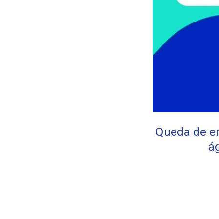
Queda de en
ág