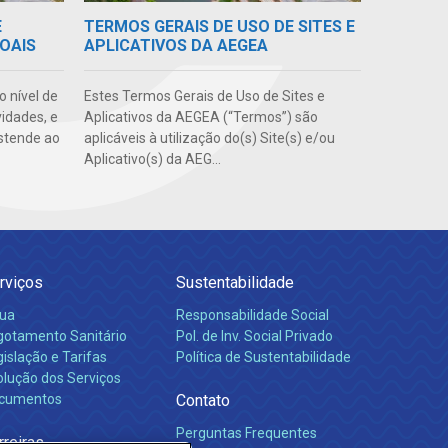
E
TERMOS GERAIS DE USO DE SITES E
OAIS
APLICATIVOS DA AEGEA
o nível de
Estes Termos Gerais de Uso de Sites e
vidades, e
Aplicativos da AEGEA (“Termos”) são
stende ao
aplicáveis à utilização do(s) Site(s) e/ou
Aplicativo(s) da AEG...
rviços
Sustentabilidade
ua
Responsabilidade Social
gotamento Sanitário
Pol. de Inv. Social Privado
islação e Tarifas
Política de Sustentabilidade
olução dos Serviços
cumentos
Contato
Perguntas Frequentes
rreiras